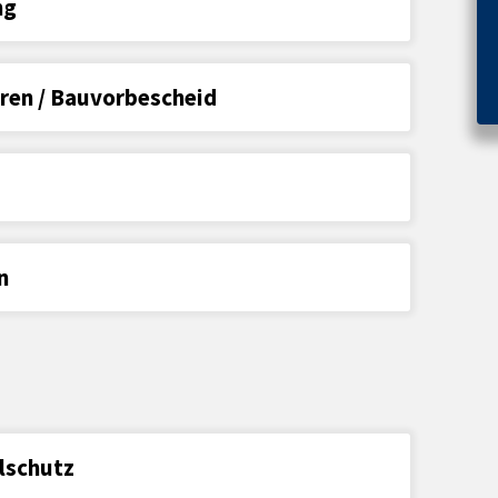
ng
en / Bauvorbescheid
n
lschutz