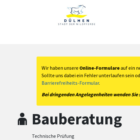
Zum Hauptinhalt springen
Zum Header
Zum Hauptinhalt
Zum Footer
Wir haben unsere
Online-Formulare
auf ein n
Sollte uns dabei ein Fehler unterlaufen sein o
Barrierefreiheits-Formular
.
Bei dringenden Angelegenheiten wenden Sie si
Bauberatung
Technische Prüfung