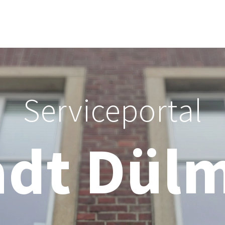
Serviceportal
adt Dül