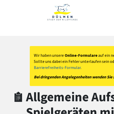
Zum Hauptinhalt springen
Zum Header
Zum Hauptinhalt
Zum Footer
Wir haben unsere
Online-Formulare
auf ein n
Sollte uns dabei ein Fehler unterlaufen sein o
Barrierefreiheits-Formular
.
Bei dringenden Angelegenheiten wenden Sie si
Allgemeine Aufs
Spielgeräten m