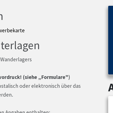
n
ewerbekarte
nterlagen
s Wanderlagers
vordruck! (siehe „Formulare")
stalisch oder elektronisch über das
erden.
en Angaben enthalten: