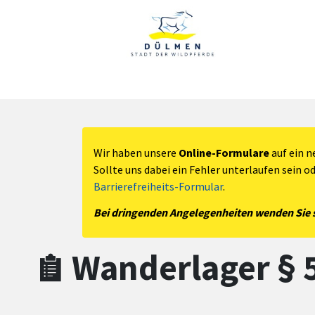
Zum Hauptinhalt springen
Zum Header
Zum Hauptinhalt
Zum Footer
Wir haben unsere
Online-Formulare
auf ein n
Sollte uns dabei ein Fehler unterlaufen sein o
Barrierefreiheits-Formular
.
Bei dringenden Angelegenheiten wenden Sie si
Wanderlager § 