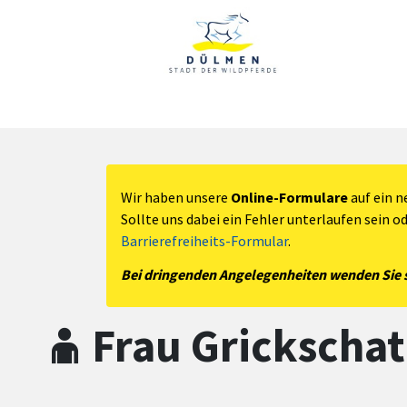
Zum Hauptinhalt springen
Zum Header
Zum Hauptinhalt
Zum Footer
Wir haben unsere
Online-Formulare
auf ein n
Sollte uns dabei ein Fehler unterlaufen sein o
Barrierefreiheits-Formular
.
Bei dringenden Angelegenheiten wenden Sie si
Frau Grickschat