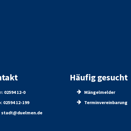
takt
Häufig gesucht
n:
02594 12-0
Mängelmelder
x:
02594 12-199
Terminvereinbarung
:
stadt@duelmen.de