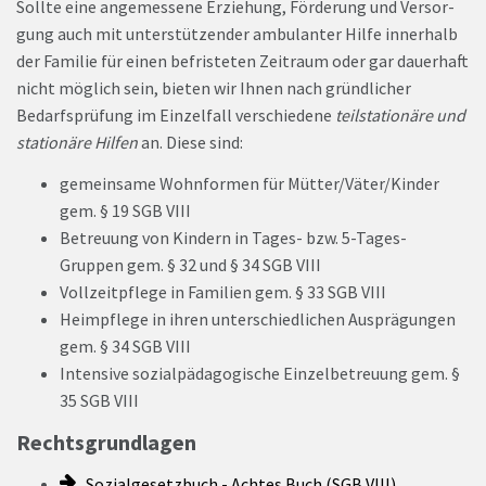
Sollte eine angemessene Erziehung, Förderung und Versor­
gung auch mit unterstüt­zender ambulanter Hilfe innerhalb
der Familie für einen befristeten Zeitraum oder gar dauerhaft
nicht möglich sein, bieten wir Ihnen nach gründlicher
Bedarfsprüfung im Ein­zelfall verschiedene
teilstationäre und
stationäre Hilfen
an. Diese sind:
gemeinsame Wohnformen für Mütter/Väter/Kinder
gem. § 19 SGB VIII
Betreuung von Kindern in Tages- bzw. 5-Tages-
Gruppen gem. § 32 und § 34 SGB VIII
Vollzeitpflege in Familien gem. § 33 SGB VIII
Heimpflege in ihren unterschiedlichen Ausprägungen
gem. § 34 SGB VIII
Intensive sozialpädagogische Einzelbetreuung gem. §
35 SGB VIII
Rechtsgrundlagen
Sozialgesetzbuch - Achtes Buch (SGB VIII)