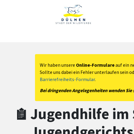
Zum Hauptinhalt springen
Zum Header
Zum Hauptinhalt
Zum Footer
Wir haben unsere
Online-Formulare
auf ein n
Sollte uns dabei ein Fehler unterlaufen sein o
Barrierefreiheits-Formular
.
Bei dringenden Angelegenheiten wenden Sie si
Jugendhilfe im 
Jugendgerichts