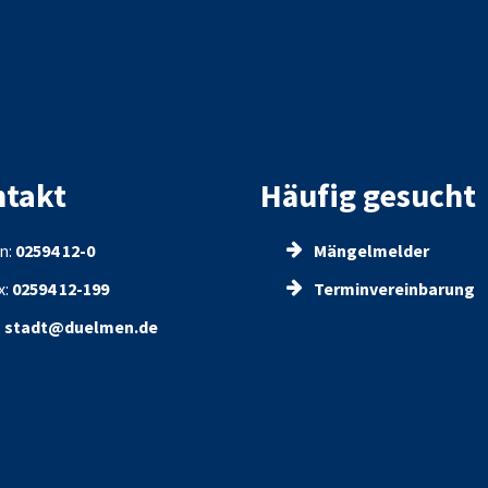
takt
Häufig gesucht
n:
02594 12-0
Mängelmelder
x:
02594 12-199
Terminvereinbarung
:
stadt@duelmen.de