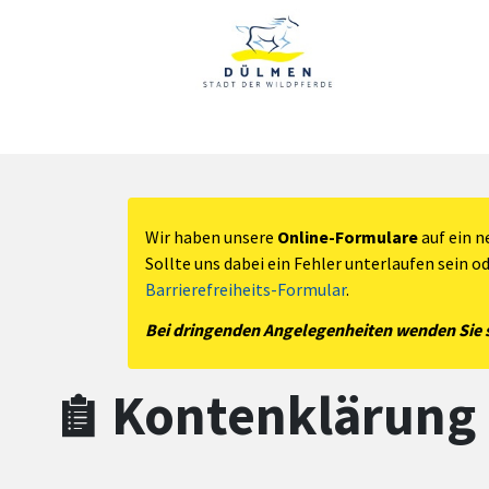
Zum Hauptinhalt springen
Zum Header
Zum Hauptinhalt
Zum Footer
Wir haben unsere
Online-Formulare
auf ein n
Sollte uns dabei ein Fehler unterlaufen sein o
Barrierefreiheits-Formular
.
Bei dringenden Angelegenheiten wenden Sie si
Kontenklärung