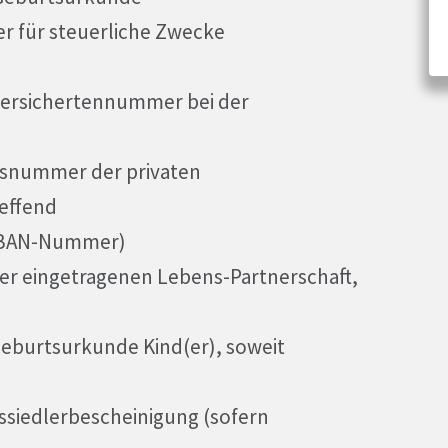
r für steuerliche Zwecke
 Versichertennummer bei der
gsnummer der privaten
effend
(IBAN-Nummer)
er eingetragenen Lebens-Partnerschaft,
Geburtsurkunde Kind(er), soweit
ssiedlerbescheinigung (sofern