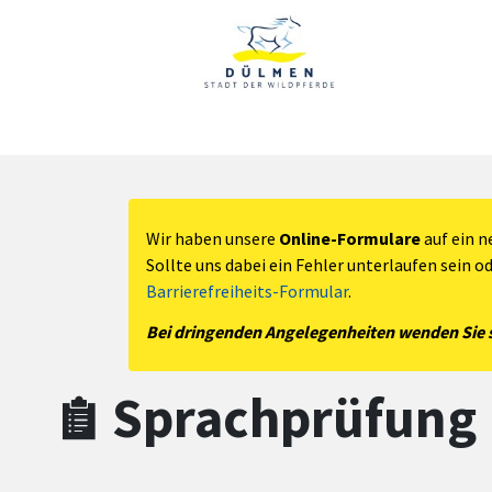
Zum Hauptinhalt springen
Zum Header
Zum Hauptinhalt
Zum Footer
Wir haben unsere
Online-Formulare
auf ein n
Sollte uns dabei ein Fehler unterlaufen sein o
Barrierefreiheits-Formular
.
Bei dringenden Angelegenheiten wenden Sie si
Sprachprüfung