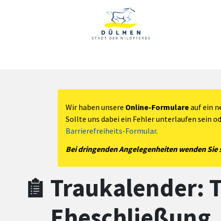
Zum Hauptinhalt springen
Zum Header
Zum Hauptinhalt
Zum Footer
Wir haben unsere
Online-Formulare
auf ein n
Sollte uns dabei ein Fehler unterlaufen sein o
Barrierefreiheits-Formular
.
Bei dringenden Angelegenheiten wenden Sie si
Traukalender: T
Eheschließung