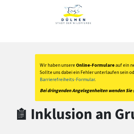
Zum Hauptinhalt springen
Zum Header
Zum Hauptinhalt
Zum Footer
Wir haben unsere
Online-Formulare
auf ein n
Sollte uns dabei ein Fehler unterlaufen sein o
Barrierefreiheits-Formular
.
Bei dringenden Angelegenheiten wenden Sie si
Inklusion an G