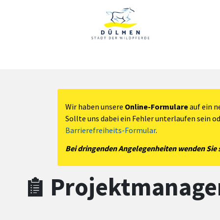
Zum Hauptinhalt springen
Zum Header
Zum Hauptinhalt
Zum Footer
Wir haben unsere
Online-Formulare
auf ein n
Sollte uns dabei ein Fehler unterlaufen sein o
Barrierefreiheits-Formular
.
Bei dringenden Angelegenheiten wenden Sie si
Projektmanag